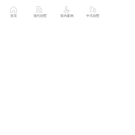
首页
现代别墅
室内案例
中式别墅 
上一篇 :
现代风格一层半民宿
下一篇 :
田园风格一层半民宿
联系我们
微信扫一扫添加好友
电话：
13246875101
WX：jixianjianzhu       
地址：广州番禺厦滘商业大厦1-1223
免责声明：本站部分资讯来源于网络，如有侵权请及
时联系客服，我们将尽快处理 
Copyright © 2022   极现建筑. All Rights Reserved
支持
反馈
关注
数据